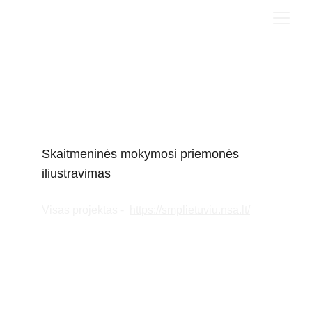
SKAITMENINĖ 
MOKYMOSI 
PRIEMONĖ
Skaitmeninės mokymosi priemonės 
iliustravimas
2024
Visas projektas -  
https://smplietuviu.nsa.lt/