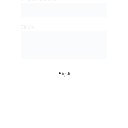
Žinutė*
Siųsti