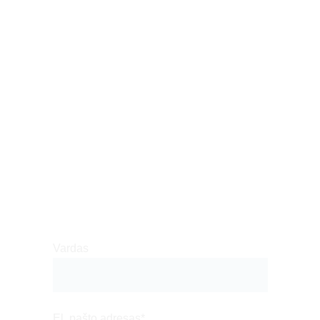
Turite projektą ar bendradarbiavimo 
idėją? Pasikalbėkime!
Vardas
El. pašto adresas*