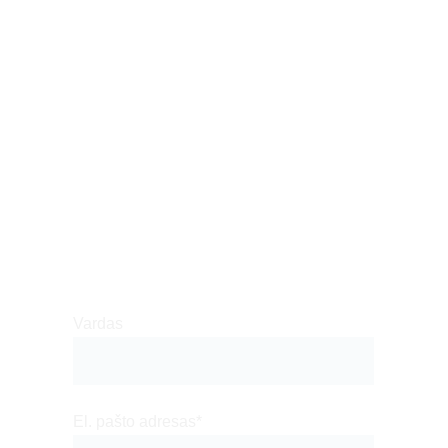
Turite projektą ar bendradarbiavimo 
idėją? Pasikalbėkime!
Vardas
El. pašto adresas*