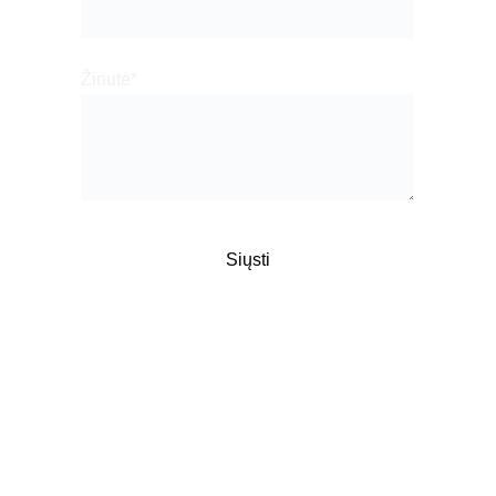
Žinutė*
Siųsti