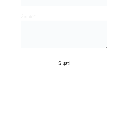
Žinutė*
Siųsti