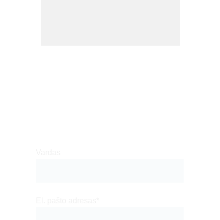
Turite projektą ar bendradarbiavimo 
idėją? Pasikalbėkime!
Vardas
El. pašto adresas*